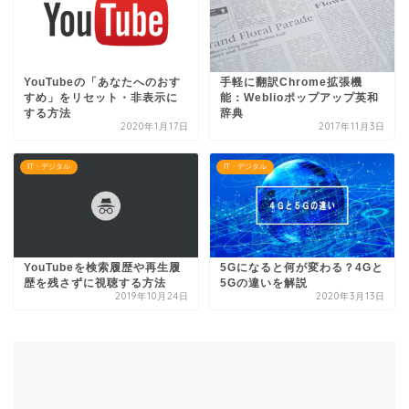
YouTubeの「あなたへのおす
手軽に翻訳Chrome拡張機
すめ」をリセット・非表示に
能：Weblioポップアップ英和
する方法
辞典
2020年1月17日
2017年11月3日
IT・デジタル
IT・デジタル
YouTubeを検索履歴や再生履
5Gになると何が変わる？4Gと
歴を残さずに視聴する方法
5Gの違いを解説
2019年10月24日
2020年3月13日