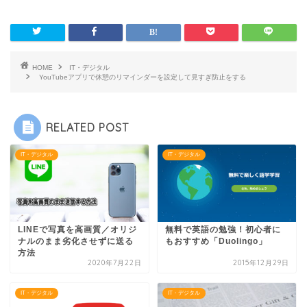
HOME
IT・デジタル
YouTubeアプリで休憩のリマインダーを設定して見すぎ防止をする
RELATED POST
IT・デジタル
IT・デジタル
LINEで写真を高画質／オリジ
無料で英語の勉強！初心者に
ナルのまま劣化させずに送る
もおすすめ「Duolingo」
方法
2020年7月22日
2015年12月29日
IT・デジタル
IT・デジタル