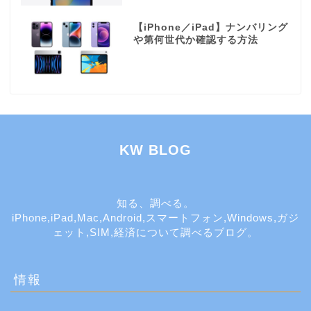
【iPhone／iPad】ナンバリング
や第何世代か確認する方法
KW BLOG
知る、調べる。
iPhone,iPad,Mac,Android,スマートフォン,Windows,ガジ
ェット,SIM,経済について調べるブログ。
情報