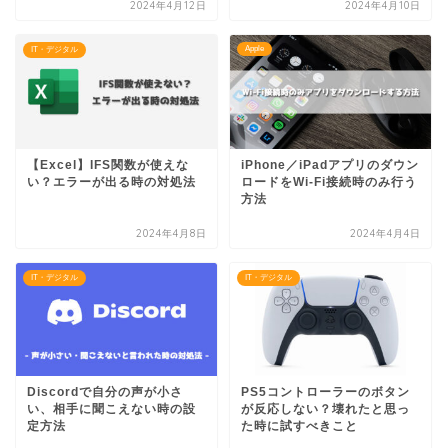
2024年4月12日
2024年4月10日
Apple
IT・デジタル
【Excel】IFS関数が使えな
iPhone／iPadアプリのダウン
い？エラーが出る時の対処法
ロードをWi-Fi接続時のみ行う
方法
2024年4月8日
2024年4月4日
IT・デジタル
IT・デジタル
Discordで自分の声が小さ
PS5コントローラーのボタン
い、相手に聞こえない時の設
が反応しない？壊れたと思っ
定方法
た時に試すべきこと