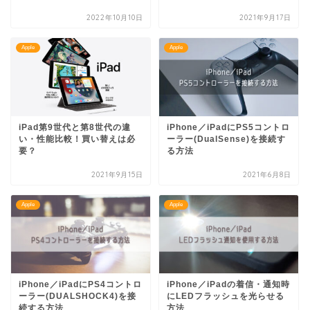
2022年10月10日
2021年9月17日
Apple
Apple
iPad第9世代と第8世代の違
iPhone／iPadにPS5コントロ
い・性能比較！買い替えは必
ーラー(DualSense)を接続す
要？
る方法
2021年9月15日
2021年6月8日
Apple
Apple
iPhone／iPadにPS4コントロ
iPhone／iPadの着信・通知時
ーラー(DUALSHOCK4)を接
にLEDフラッシュを光らせる
続する方法
方法