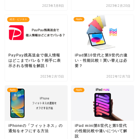
2023年3月8日
2023年2月20日
Apple
経済・ビジネス
PayPay残高送金で個人情報
iPad第10世代と第9世代の違
はどこまでバレる？相手に表
い・性能比較！買い替えは必
示される情報を解説！
要？
2023年2月13日
2022年12月7日
Apple
Apple
iPhoneの「フィットネス」の
iPad mini第6世代と第5世代
通知をオフにする方法
の性能比較や違いについて解
説