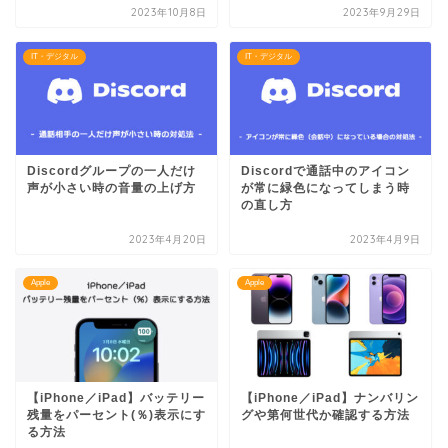
2023年10月8日
2023年9月29日
IT・デジタル
IT・デジタル
Discordグループの一人だけ
Discordで通話中のアイコン
声が小さい時の音量の上げ方
が常に緑色になってしまう時
の直し方
2023年4月20日
2023年4月9日
Apple
Apple
【iPhone／iPad】バッテリー
【iPhone／iPad】ナンバリン
残量をパーセント(％)表示にす
グや第何世代か確認する方法
る方法