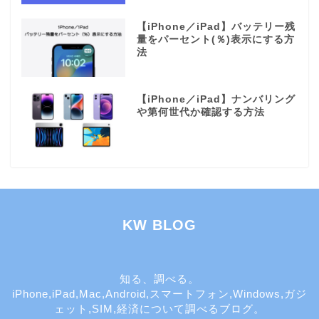
【iPhone／iPad】バッテリー残
量をパーセント(％)表示にする方
法
【iPhone／iPad】ナンバリング
や第何世代か確認する方法
KW BLOG
知る、調べる。
iPhone,iPad,Mac,Android,スマートフォン,Windows,ガジ
ェット,SIM,経済について調べるブログ。