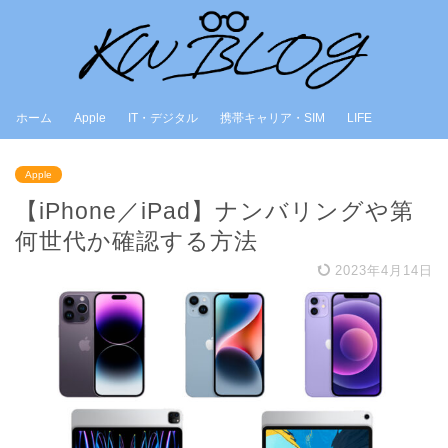
ホーム
Apple
IT・デジタル
携帯キャリア・SIM
LIFE
Apple
【iPhone／iPad】ナンバリングや第
何世代か確認する方法
2023年4月14日