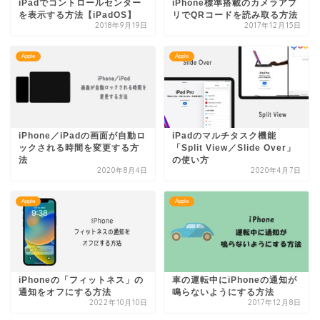
iPadでコントロールセンター
iPhone標準搭載のカメラアプ
を表示する方法【iPadOS】
リでQRコードを読み取る方法
2018年9月19日
2017年12月15日
Apple
Apple
iPhone／iPadの画面が自動ロ
iPadのマルチタスク機能
ックされる時間を変更する方
「Split View／Slide Over」
法
の使い方
2020年8月4日
2020年4月7日
Apple
Apple
iPhoneの「フィットネス」の
車の運転中にiPhoneの通知が
通知をオフにする方法
鳴らないようにする方法
2022年10月10日
2017年12月8日