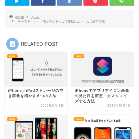
HOME
Apple
iPadでキーボード表示を小さくして移動したり、元に戻す方法
RELATED POST
Apple
Apple
iPhone／iPadストレージの空
iPhoneでアプリアイコン画像
き容量を増やす６つの方法
の見た目を変更・カスタマイ
ズする方法
2020年3月19日
2020年10月4日
Apple
Apple