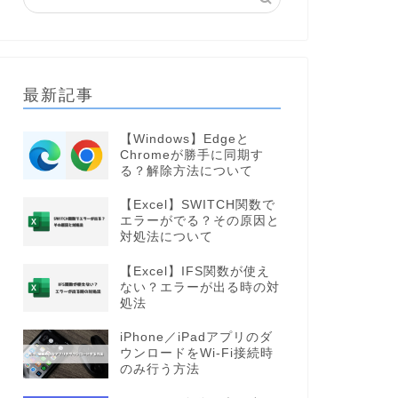
最新記事
【Windows】Edgeと
Chromeが勝手に同期す
る？解除方法について
【Excel】SWITCH関数で
エラーがでる？その原因と
対処法について
【Excel】IFS関数が使え
ない？エラーが出る時の対
処法
iPhone／iPadアプリのダ
ウンロードをWi-Fi接続時
のみ行う方法