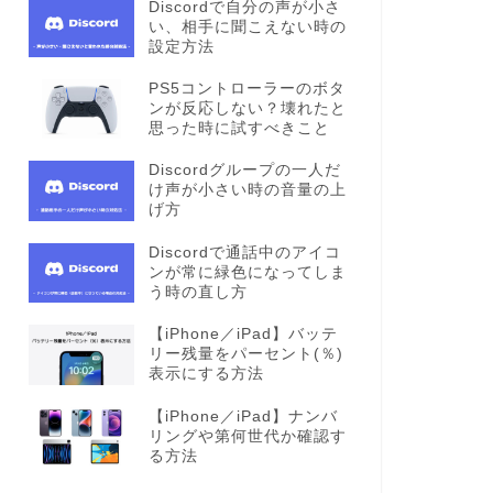
Discordで自分の声が小さ
い、相手に聞こえない時の
設定方法
PS5コントローラーのボタ
ンが反応しない？壊れたと
思った時に試すべきこと
Discordグループの一人だ
け声が小さい時の音量の上
げ方
Discordで通話中のアイコ
ンが常に緑色になってしま
う時の直し方
【iPhone／iPad】バッテ
リー残量をパーセント(％)
表示にする方法
【iPhone／iPad】ナンバ
リングや第何世代か確認す
る方法