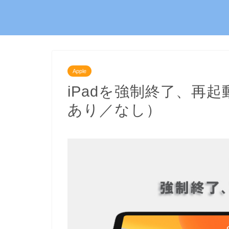
Apple
iPadを強制終了、再
あり／なし）