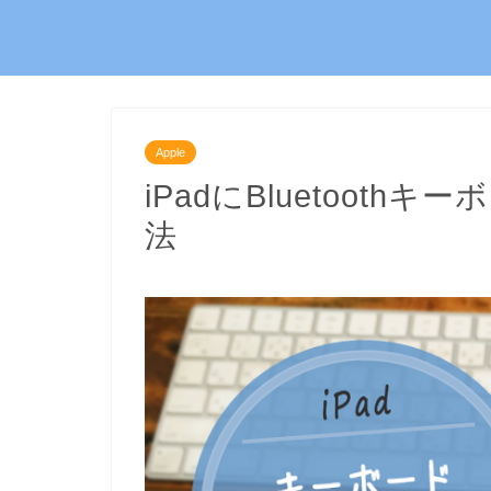
Apple
iPadにBluetoot
法