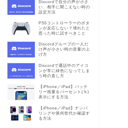
Discordで自分の声が小さ
い、相手に聞こえない時の
設定方法
PS5コントローラーのボタ
ンが反応しない？壊れたと
思った時に試すべきこと
Discordグループの一人だ
け声が小さい時の音量の上
げ方
Discordで通話中のアイコ
ンが常に緑色になってしま
う時の直し方
【iPhone／iPad】バッテ
リー残量をパーセント(％)
表示にする方法
【iPhone／iPad】ナンバ
リングや第何世代か確認す
る方法