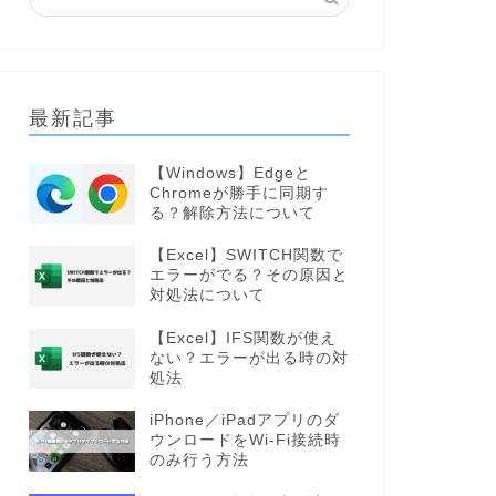
最新記事
【Windows】Edgeと
Chromeが勝手に同期す
る？解除方法について
【Excel】SWITCH関数で
エラーがでる？その原因と
対処法について
【Excel】IFS関数が使え
ない？エラーが出る時の対
処法
iPhone／iPadアプリのダ
ウンロードをWi-Fi接続時
のみ行う方法