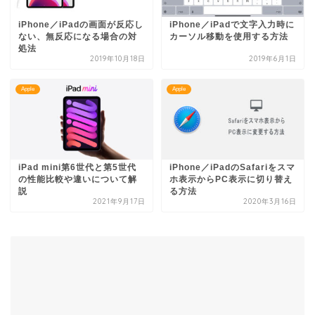
iPhone／iPadの画面が反応し
iPhone／iPadで文字入力時に
ない、無反応になる場合の対
カーソル移動を使用する方法
処法
2019年10月18日
2019年6月1日
Apple
Apple
iPad mini第6世代と第5世代
iPhone／iPadのSafariをスマ
の性能比較や違いについて解
ホ表示からPC表示に切り替え
説
る方法
2021年9月17日
2020年3月16日