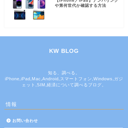
【iPhone／iPad】ナンバリング
や第何世代か確認する方法
KW BLOG
知る、調べる。
iPhone,iPad,Mac,Android,スマートフォン,Windows,ガジ
ェット,SIM,経済について調べるブログ。
情報
お問い合わせ