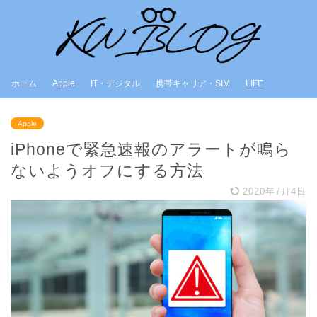
ホーム
Apple
IT・デジタル
携帯キャリア・SIM
LIFE
Apple
iPhoneで緊急速報のアラートが鳴ら
ないようオフにする方法
2020年7月4日