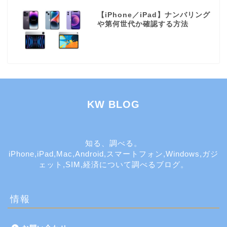
【iPhone／iPad】ナンバリング
や第何世代か確認する方法
KW BLOG
知る、調べる。
iPhone,iPad,Mac,Android,スマートフォン,Windows,ガジ
ェット,SIM,経済について調べるブログ。
情報