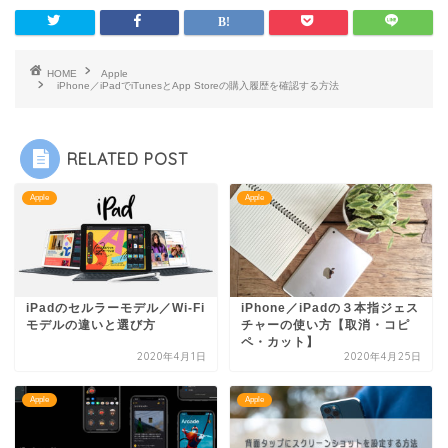
HOME
Apple
iPhone／iPadでiTunesとApp Storeの購入履歴を確認する方法
RELATED POST
Apple
Apple
iPadのセルラーモデル／Wi-Fi
iPhone／iPadの３本指ジェス
モデルの違いと選び方
チャーの使い方【取消・コピ
ペ・カット】
2020年4月1日
2020年4月25日
Apple
Apple