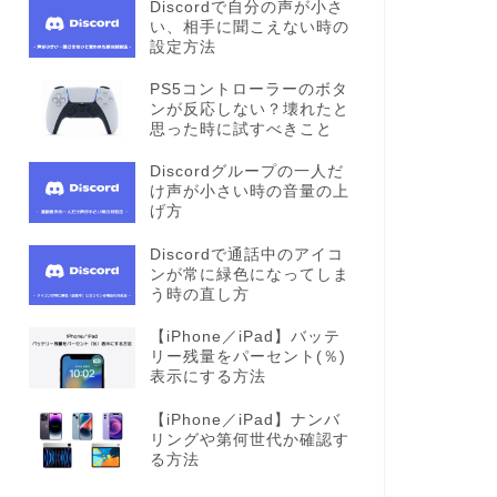
Discordで自分の声が小さ
い、相手に聞こえない時の
設定方法
PS5コントローラーのボタ
ンが反応しない？壊れたと
思った時に試すべきこと
Discordグループの一人だ
け声が小さい時の音量の上
げ方
Discordで通話中のアイコ
ンが常に緑色になってしま
う時の直し方
【iPhone／iPad】バッテ
リー残量をパーセント(％)
表示にする方法
【iPhone／iPad】ナンバ
リングや第何世代か確認す
る方法