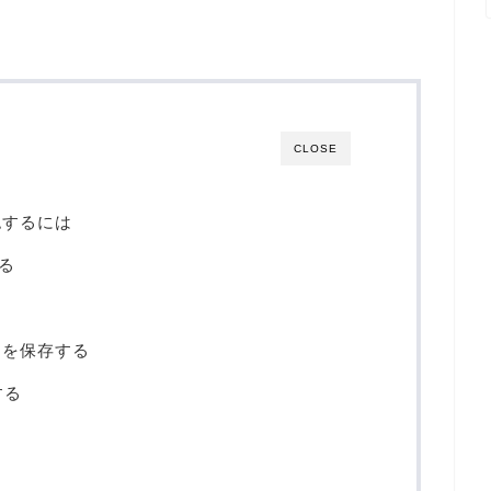
CLOSE
認するには
する
タを保存する
する
る