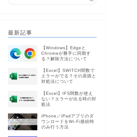
最新記事
【Windows】Edgeと
Chromeが勝手に同期す
る？解除方法について
【Excel】SWITCH関数で
エラーがでる？その原因と
対処法について
【Excel】IFS関数が使え
ない？エラーが出る時の対
処法
iPhone／iPadアプリのダ
ウンロードをWi-Fi接続時
のみ行う方法