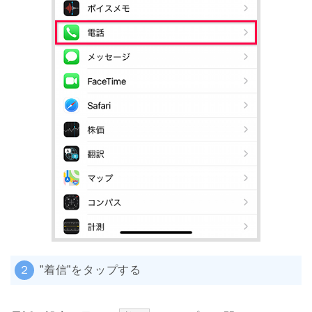
２
”着信”をタップする