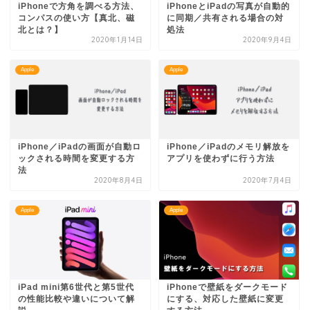
iPhoneで方角を調べる方法、
iPhoneとiPadの写真が自動的
コンパスの使い方【真北、磁
に同期／共有される場合の対
北とは？】
処法
2020年1月14日
2020年9月4日
Apple
Apple
iPhone／iPadの画面が自動ロ
iPhone／iPadのメモリ解放を
ックされる時間を変更する方
アプリを使わずに行う方法
法
2020年8月4日
2020年7月4日
Apple
Apple
iPad mini第6世代と第5世代
iPhoneで壁紙をダークモード
の性能比較や違いについて解
にする、対応した壁紙に変更