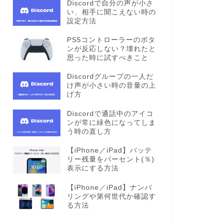
Discordで自分の声が小さ
い、相手に聞こえない時の
設定方法
PS5コントローラーのボタ
ンが反応しない？壊れたと
思った時に試すべきこと
Discordグループの一人だ
け声が小さい時の音量の上
げ方
Discordで通話中のアイコ
ンが常に緑色になってしま
う時の直し方
【iPhone／iPad】バッテ
リー残量をパーセント(％)
表示にする方法
【iPhone／iPad】ナンバ
リングや第何世代か確認す
る方法