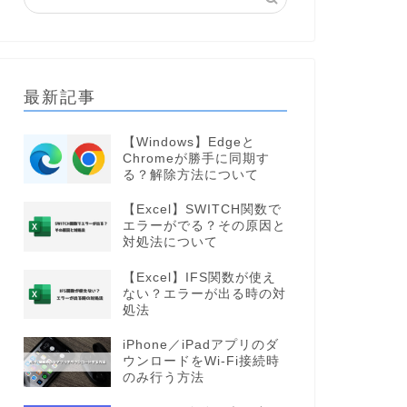
最新記事
【Windows】Edgeと
Chromeが勝手に同期す
る？解除方法について
【Excel】SWITCH関数で
エラーがでる？その原因と
対処法について
【Excel】IFS関数が使え
ない？エラーが出る時の対
処法
iPhone／iPadアプリのダ
ウンロードをWi-Fi接続時
のみ行う方法