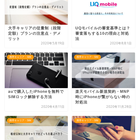
大手キャリアの従量制（段階
UQモバイルの審査基準とは？
定額）プランの注意点・デメ
審査落ちする10の理由と対処
リット
法
2020年5月19日
2020年8月1日
携帯キャリア・SIM
携帯キャリア・SIM
auで購入したiPhoneを無料で
楽天モバイル新規契約・MNP
SIMロック解除する方法
時にiPhoneが繋がらない時の
対処法
2020年4月11日
2020年11月28日
携帯キャリア・SIM
携帯キャリア・SIM