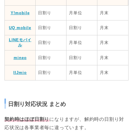
日割り
月単位
月末
Y!mobile
日割り
日割り
月末
UQ mobile
LINEモバイ
日割り
月単位
月末
ル
日割り
日割り
月末
mineo
日割り
月単位
月末
IIJmio
日割り対応状況 まとめ
契約時はほぼ日割り
になりますが、解約時の日割り対
応状況は各事業者毎に違っています。